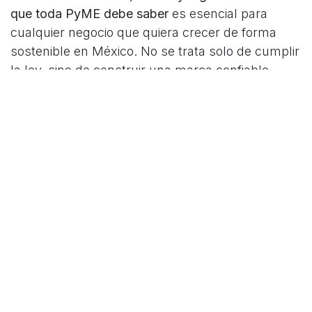
que toda PyME debe saber
es esencial para
cualquier negocio que quiera crecer de forma
sostenible en México. No se trata solo de cumplir
la ley, sino de construir una marca confiable,
sólida y preparada para escalar.
En
OLA Branding
sabemos que una marca fuerte
también se construye desde el cumplimiento y la
estrategia. Si quieres posicionar tu PyME,
fortalecer tu presencia digital y generar confianza
real en tu mercado, te invitamos a seguirnos en
LinkedIn o contactarnos a través de nuestro sitio
web.
Fuentes:
Comisión Federal para la Protección contra
Riesgos Sanitarios. (s.f.).
COFEPRIS
. Gobierno